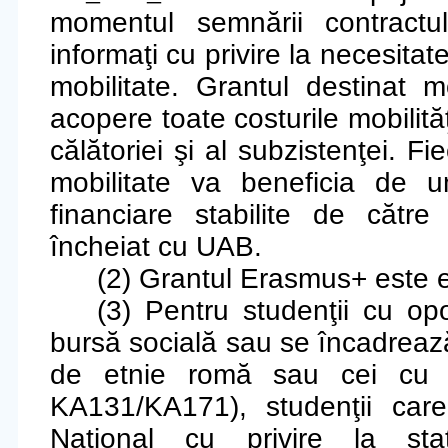
momentul semnării contractulu
informaţi cu privire la necesitat
mobilitate.
Grantul
destinat m
acopere toate costurile mobilităţ
călătoriei şi al subzistenţei
.
Fie
mobilitate va beneficia de 
financiare stabilite de către
încheiat cu UAB.
(2) Grantul Erasmus+ este ex
(3) Pentru studenţii cu opo
bursă socială sau se încadrează 
de etnie romă sau cei cu st
KA131/KA171), studenţii care î
Naţional cu privire la sta