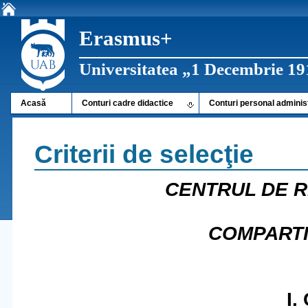
Erasmus+
Universitatea „1 Decembrie 19
Acasă
Conturi cadre didactice
Conturi personal adminis
Criterii de selecţie
CENTRUL DE R
COMPART
I