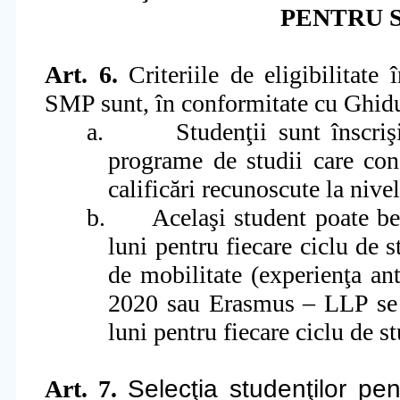
PENTRU S
Art. 6.
Criteriile de eligibilitate
SMP sunt, în conformitate cu Ghid
a.
Studen
ţ
ii sunt înscri
ş
programe de studii care co
calificări recunoscute la nivel
b.
Acela
ş
i student poate b
luni pentru fiecare ciclu de 
de mobilitate (experien
ţ
a an
2020 sau Erasmus – LLP se i
luni pentru fiecare ciclu de st
Art. 7.
Selecţia studenţilor p