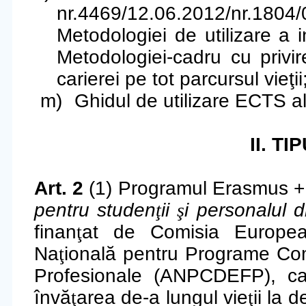
nr.4469/12.06.2012/nr.
Metodologiei de utilizare a 
Metodologiei-cadru cu privire
carierei pe tot parcursul vieţii
m)
Ghidul de utilizare ECTS a
II. T
Art. 2
(1) Programul
Erasmus +
pentru studen
ţ
ii
ş
i personalul d
finan
ţ
at de Comisia Europe
Na
ţ
ională pentru Programe Co
Profesionale (ANPCDEFP), car
învă
ţ
area de-a lungul vie
ţ
ii la 