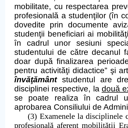
mobilitate, cu respectarea prev
profesională a studenţilor (în c
dovedite prin documente aviza
studenţii beneficiari ai mobili
în cadrul unor sesiuni spec
studentului de către decanul f
doar după finalizarea perioad
pentru activităţi didactice
” şi ar
învăţământ
studentul are drep
disciplinei respective, la
două ex
se poate realiza în cadrul 
aprobarea Consiliului de Admini
(3) Examenele
la disciplinele 
profesională aferent mobilită
ţ
ii E