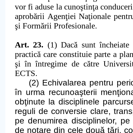
vor fi aduse la
cuno
ş
tin
ţ
a conducer
aprobării
Agen
ţ
iei Na
ţ
ionale pent
ş
i
Formării Profesionale.
Art. 23.
(1) Dacă sunt încheiate 
practică
care constituie parte a pl
ş
i în întregime
de către Universit
ECTS.
(2) Echivalarea pentru per
în urma recunoaşterii menţionate
obţinute la disciplinele parcurs
reguli de conversie clare, tran
pe denumirea disciplinelor, p
de notare din cele două ţări, co