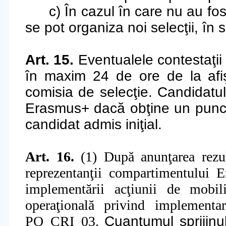
c) În cazul în care nu au fo
se pot organiza noi selecţii, în
Art. 15.
Eventualele contestaţii
în maxim 24 de ore de la afişa
comisia de selecţie. Candidatu
Erasmus+ dacă obţine un puncta
candidat admis iniţial.
Art. 16.
(1) După
anun
ţ
area rezu
reprezentanţii compartimentului 
implementării acţiunii de mobil
operaţională privind implementar
PO_CRI_03.
Cuantumul sprijinul