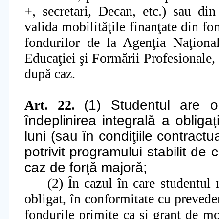
+, secretari, Decan, etc.) sau di
valida mobilită
ţ
ile finan
ţ
at
e din fo
fondurilor de la Agen
ţ
ia
Na
ţ
iona
Educa
ţ
iei
ş
i
Formării Profesionale, U
după caz.
Art. 22.
(1) Studentul are o
îndeplinirea integrală a obliga
ţ
luni (sau în condiţiile contractu
potrivit programului stabilit de
caz de for
ţ
ă majoră;
(2) În cazul în care studentul n
obligat, în conformitate cu prevede
fondurile primite ca
ş
i grant de 