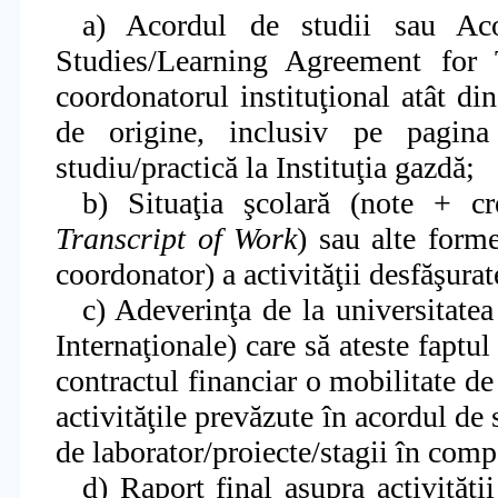
a) Acordul de studii sau Aco
Studies/Learning Agreement for
coordonatorul institu
ţ
ional
atât din
de origine, inclusiv pe pagina
studiu/practică la
Institu
ţ
ia
gazdă;
b) Situa
ţ
ia
ş
colară
(note + cr
Transcript of Work
) sau alte forme
coordonator) a
activită
ţ
ii
desfă
ş
urat
c) Adeverin
ţ
a
de la universitate
Interna
ţ
ionale
) care să ateste faptu
contractul financiar o mobilitate d
activită
ţ
ile prevăzute în acordul de 
de laborator/proiecte/stagii în compa
d) Raport final asupra
activită
ţ
ii