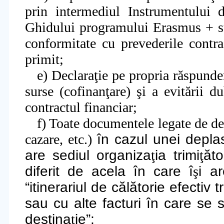
prin intermediul Instrumentului 
Ghidului p
rogramului Erasmus + s
conformitate cu prevederile contrac
primit
;
e) Declara
ţ
ie
pe propria răspunder
surse (cofinan
ţ
are)
ş
i
a evitării du
contractul financiar;
f
) Toate documentele legate de dep
cazare, etc.)
în cazul unei deplas
are sediul organiza
ţ
ia trimi
ţ
ăt
diferit de acela în care î
ş
i a
“itinerariul de călătorie efectiv t
sau cu alte facturi în care se 
destina
ţ
ie”;