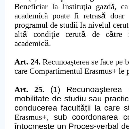
Beneficiar la Institu
ţ
ia gazdă, ca
academică
poate fi retras
ă
doar 
programul de studii la nivelul cerut
alt
ă
condi
ţ
ie cerut
ă
de c
ă
tre 
academic
ă
.
Art. 24.
Recunoa
ş
terea se face pe 
care Compartimentul Erasmus+ le p
Art. 25.
(1)
Recunoaşterea r
mobilitate de studiu sau practi
conducerea facultăţii la care s
Erasmus+
, sub coordonarea co
întocmeşte un Proces-verbal de