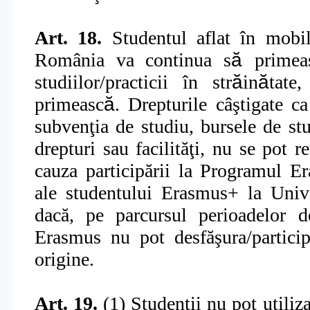
Art. 18.
Studentul aflat în mobil
România va continua s
ă
primea
studiilor/practicii în str
ă
in
ă
tate,
primeasc
ă
. Drepturile câ
ş
tigate c
subven
ţ
ia de studiu, bursele de st
drepturi sau facilită
ţ
i, nu se pot r
cauza participării la Programul E
ale studentului Erasmus+ la Univ
dacă, pe parcursul perioadelor de 
Erasmus nu pot desfăşura/participa
origine.
Art. 19.
(1) Studen
ţ
ii nu pot utiliz