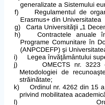
generalizate a Sistemului eu
f)
Regulamentul de organ
Erasmus+ din Universitatea
g)
Carta Universităţii „1 Dece
h)
Contractele anuale î
Programe Comunitare în Dom
(ANPCDEFP) şi Universitatea
i)
Legea învăţământului supe
j)
OMECTS nr. 3223 di
Metodologiei de recunoaşte
străinătate;
k)
Ordinul nr. 4262 din 15 a
privind mobilitatea academică
l)
O