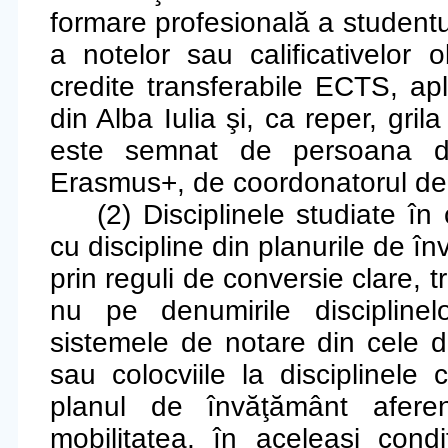
formare profesională a studentul
a notelor sau calificativelor 
credite transferabile ECTS, ap
din Alba Iulia şi, ca reper, gri
este semnat de persoana de
Erasmus+, de coordonatorul depa
(2) D
isciplinele studiate î
cu discipline din planurile de î
prin reguli de conversie clare, 
nu pe denumirile discipline
sistemele de notare din cele d
sau colocviile la disciplinele 
planul de învăţământ afere
mobilitatea, în aceleaşi cond