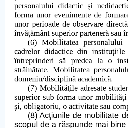
personalului didactic
ş
i nedidacti
forma unor evenimente de formare 
unor perioade de observare directă
învă
ţ
ământ superior parteneră sau în
(6) Mobilitatea personalului
cadrelor didactice din institu
ţ
iile
întreprinderi să predea la o inst
străinătate. Mobilitatea personalu
domeniu/disciplină academică.
(7) Mobilităţile adresate studen
superior sub forma unor mobilităţi 
şi, obligatoriu, o activitate sau com
(8) Acţiunile de mobilitate 
scopul de a răspunde mai bine n