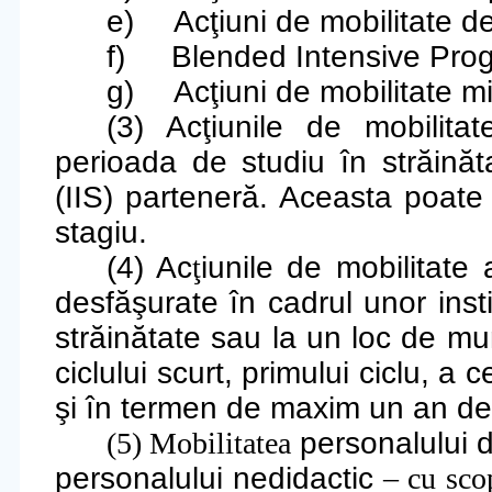
e)
Acţiuni de mobilitate d
f)
Blended Intensive Pro
g)
Acţiuni de mobilitate mix
(3) Acţiunile de mobilitat
perioada de studiu în străinăt
(IIS) parteneră. Aceasta poat
stagiu.
(4)
Ac
ţ
iunile de mobilitate
desfăşurate în cadrul unor inst
străinătate sau la un loc de mun
ciclului scurt, primului ciclu, a c
şi în termen de maxim un an de 
(5) Mobilitatea
personalului d
personalului nedidactic
– cu sco