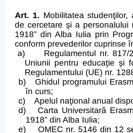
Art. 1.
Mobilitatea studenţilor, 
de cercetare şi a personalului 
1918” din Alba Iulia prin Pr
conform prevederilor cuprinse î
a)
Regulamentul nr. 817/
Uniunii pentru educaţie şi f
Regulamentului (UE) nr. 128
b)
Ghidul programului Erasmu
în curs;
c)
Apelul naţional anual disp
d)
Carta Universitară Erasm
1918” din Alba Iulia;
e)
OMEC nr. 5146
din 12 s