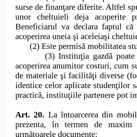
surse de finan
ţ
are diferite. Altfel s
unor cheltuieli deja acoperite 
Beneficiarul va declara faptul c
acoperirea uneia
ş
i aceleia
ş
i cheltuie
(2)
Este permisă mobilitatea
st
(3) Institu
ţ
ia
gazdă poate s
acoperirea anumitor costuri
,
cum sun
de materiale
ş
i
facilită
ţ
i
diverse (fo
identice celor aplicate studen
ţ
ilor 
practică, instituţiile partenere pot 
Art. 20.
La întoarcerea din mobil
prezenta, în termen de maxim 
următoarele documente: