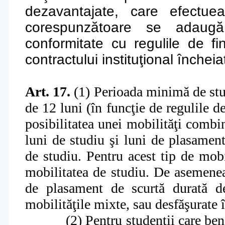
dezavantajate, care efectuea
corespunzătoare se adaugă 
conformitate cu regulile de fi
contractului instituţional înche
Art. 17.
(1) Perioada minimă de stud
de
12 luni (în funcţie de regulile d
posibilitatea unei mobilită
ţ
i
combin
luni de studiu
ş
i luni de plasamen
de studiu. Pentru acest tip de mobi
mobilitatea de studiu. De asemenea,
de plasament de scurtă durată de
mobilităţile mixte, sau desfăşurate
(2) Pentru studen
ţ
ii
care bene