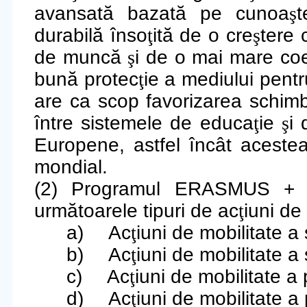
avansată bazată pe cunoa
ş
t
durabilă înso
ţ
ită de o cre
ş
tere 
de muncă
ş
i de o mai mare coe
bună protec
ţ
ie a mediului pent
are ca scop favorizarea schimb
între sistemele de educa
ţ
ie
ş
i 
Europene, astfel încât aceste
mondial.
(2) Programul ERASMUS + cu
următoarele tipuri de ac
ţ
iuni de
a)
Ac
ţ
iuni de mobilitate a
b)
Ac
ţ
iuni de mobilitate a
c)
Ac
ţ
iuni de mobilitate a
d)
Ac
ţ
iuni de mobilitate a